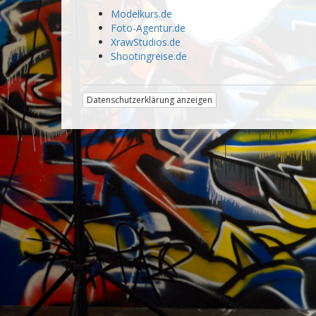
Modelkurs.de
Foto-Agentur.de
XrawStudios.de
Shootingreise.de
Datenschutzerklärung anzeigen