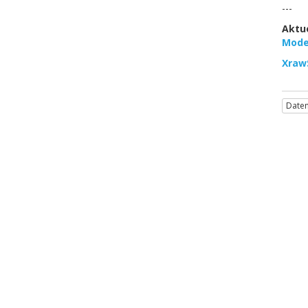
---
Aktue
Mode
Xraw
Daten