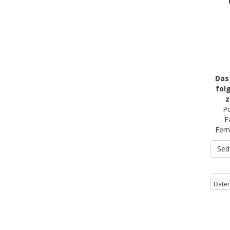
Das
fol
z
Po
F
Fern
Sed
Daten