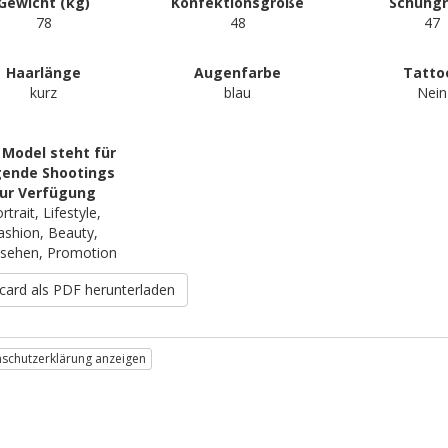
Gewicht (kg)
Konfektionsgröße
Schuhg
78
48
47
Haarlänge
Augenfarbe
Tatto
kurz
blau
Nein
 Model steht für
gende Shootings
ur Verfügung
rtrait, Lifestyle,
ashion, Beauty,
sehen, Promotion
card als PDF herunterladen
schutzerklärung anzeigen