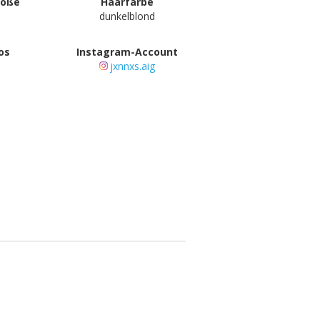
röße
Haarfarbe
dunkelblond
os
Instagram-Account
jxnnxs.aig