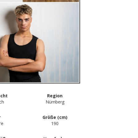
echt
Region
ch
Nürnberg
r
Größe (cm)
re
190