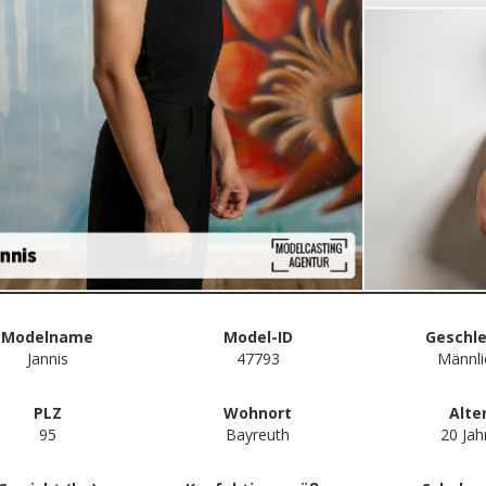
Modelname
Model-ID
Geschl
Jannis
47793
Männli
PLZ
Wohnort
Alte
95
Bayreuth
20 Jah