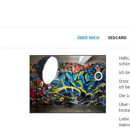
ÜBER MICH
SEDCARD
Hallo,
schön
Ich bi
Erste
ich be
Die Li
Über 
konta
Liebe
Katic