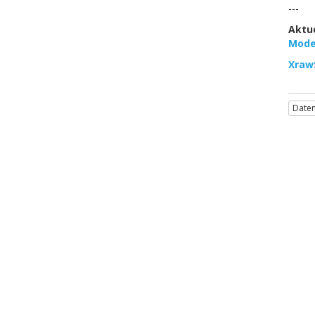
---
Aktue
Mode
Xraw
Daten